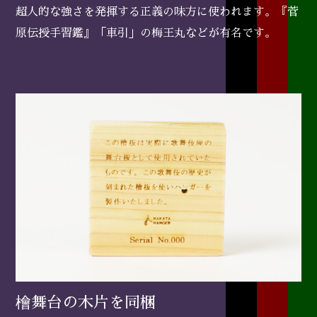
超人的な強さを発揮する正義の味方に使われます。『菅
原伝授手習鑑』「車引」の梅王丸などが有名です。
檜舞台の木片を同梱