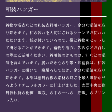
和装ハンガー
着物や浴衣などの和装衣料用ハンガー。余分な湿気を取
り除きます。和の装いを大切にされるシーンでお使いい
ただけます。桟が付いているので、帯と着物をセットし
て掛けることができます。着物や浴衣、袈裟などお召し
の際にご活用ください。着用後のきものは、汗などの湿
気を含んでいます。脱いだきものや帯・長襦袢は、和装
ハンガーに掛けて一晩吊るしておき、余分な湿気を取り
除きます。木部は檜舞台板の素材の良さを最大限活かせ
るようナチュラルカラーに仕上げました。表面中央に歌
舞伎独特の化粧「隈取」の中の一つの「筋隈」のプリン
ト入り。